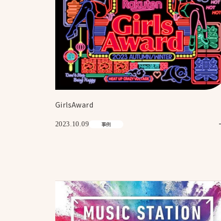
GirlsAward
2023.10.09
事例