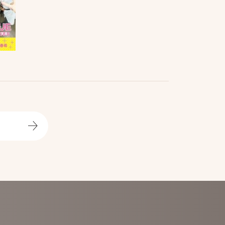
ice
News
お知らせ
業
tact