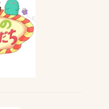
About
オータムについて
ice
News
お知らせ
業