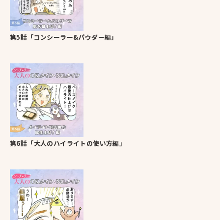
Top
トップ
About
オータムについて
Service
第5話「コンシーラー&パウダー編」
事業内容
ヘアメイク
マネジメント事業
ブライダル事業
Prepp
News
お知らせ
Contact
第6話「大人のハイライトの使い方編」
お問い合わせ